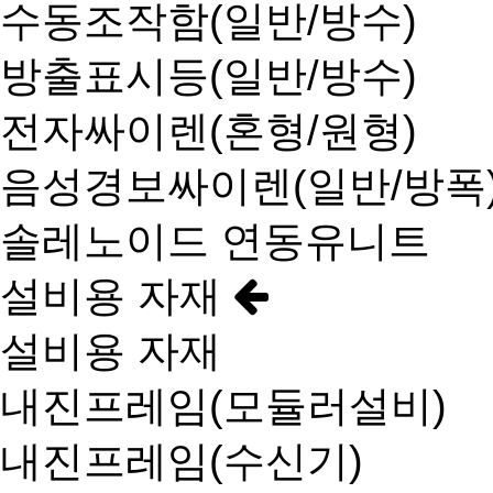
수동조작함(일반/방수)
방출표시등(일반/방수)
전자싸이렌(혼형/원형)
음성경보싸이렌(일반/방폭
솔레노이드 연동유니트
설비용 자재
설비용 자재
내진프레임(모듈러설비)
내진프레임(수신기)