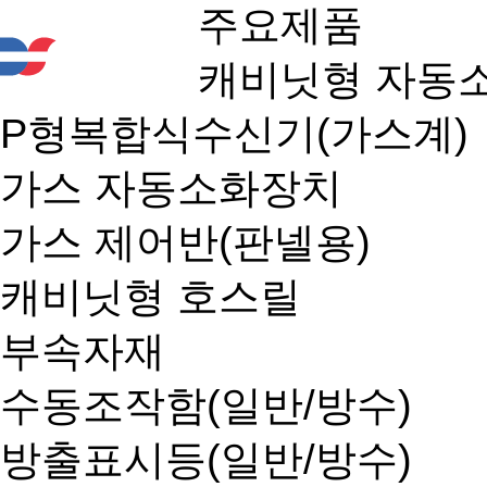
주요제품
캐비닛형 자동
P형복합식수신기(가스계)
가스 자동소화장치
가스 제어반(판넬용)
캐비닛형 호스릴
부속자재
수동조작함(일반/방수)
방출표시등(일반/방수)