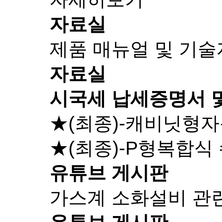
자료실
제품 매뉴얼 및 기
자료실
시국세 납세증명서 
★(최종)-캐비닛형
★(최종)-P형복합식
유튜브 게시판
가스계 소화설비 관