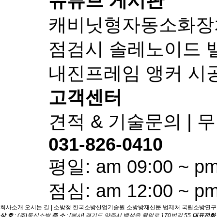
유튜브 게시판
캐비닛형자동소화장치-
점검시 솔레노이드 
내진프레임 앵커 시
고객센터
견적 & 기술문의 |
031-826-0410
평일: am 09:00 ~ pm
점심: am 12:00 ~ pm
회사소개
오시는 길
|
소방청
한국소방산업기술원
소방방재신문
법제처
국립소방연구
상 호
: (주)동신소방
주 소
: [본사] 경기도 양주시 백석읍 월암로 170번길 55
대표전화