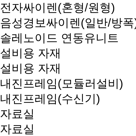
전자싸이렌(혼형/원형)
음성경보싸이렌(일반/방폭
솔레노이드 연동유니트
설비용 자재
설비용 자재
내진프레임(모듈러설비)
내진프레임(수신기)
자료실
자료실