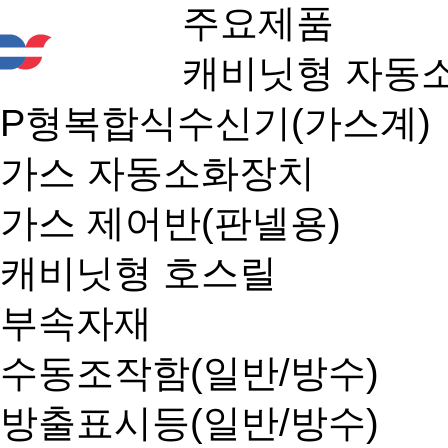
주요제품
캐비닛형 자동
P형복합식수신기(가스계)
가스 자동소화장치
가스 제어반(판넬용)
캐비닛형 호스릴
부속자재
수동조작함(일반/방수)
방출표시등(일반/방수)