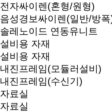
전자싸이렌(혼형/원형)
음성경보싸이렌(일반/방폭
솔레노이드 연동유니트
설비용 자재
설비용 자재
내진프레임(모듈러설비)
내진프레임(수신기)
자료실
자료실