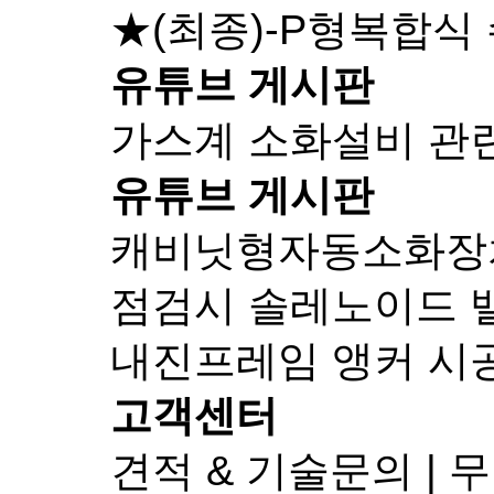
★(최종)-P형복합식
유튜브 게시판
가스계 소화설비 관
유튜브 게시판
캐비닛형자동소화장치-
점검시 솔레노이드 
내진프레임 앵커 시
고객센터
견적 & 기술문의 |