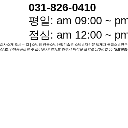
031-826-0410
평일: am 09:00 ~ pm
점심: am 12:00 ~ pm
회사소개
오시는 길
|
소방청
한국소방산업기술원
소방방재신문
법제처
국립소방연구
상 호
: (주)동신소방
주 소
: [본사] 경기도 양주시 백석읍 월암로 170번길 55
대표전화