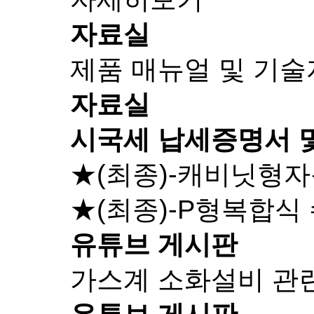
자료실
제품 매뉴얼 및 기
자료실
시국세 납세증명서 
★(최종)-캐비닛형
★(최종)-P형복합식
유튜브 게시판
가스계 소화설비 관