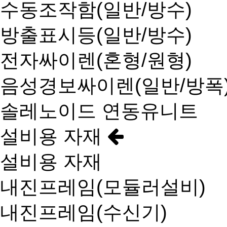
수동조작함(일반/방수)
방출표시등(일반/방수)
전자싸이렌(혼형/원형)
음성경보싸이렌(일반/방폭
솔레노이드 연동유니트
설비용 자재
설비용 자재
내진프레임(모듈러설비)
내진프레임(수신기)