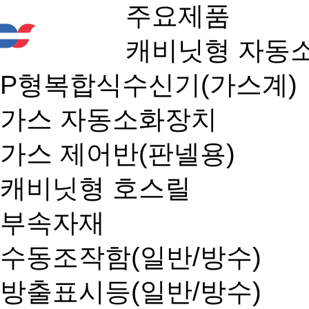
주요제품
캐비닛형 자동
P형복합식수신기(가스계)
가스 자동소화장치
가스 제어반(판넬용)
캐비닛형 호스릴
부속자재
수동조작함(일반/방수)
방출표시등(일반/방수)