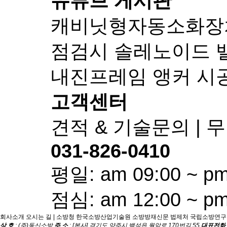
유튜브 게시판
캐비닛형자동소화장치-
점검시 솔레노이드 
내진프레임 앵커 시
고객센터
견적 & 기술문의 |
031-826-0410
평일: am 09:00 ~ pm
점심: am 12:00 ~ pm
회사소개
오시는 길
|
소방청
한국소방산업기술원
소방방재신문
법제처
국립소방연구
상 호
: (주)동신소방
주 소
: [본사] 경기도 양주시 백석읍 월암로 170번길 55
대표전화