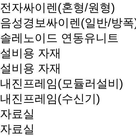
전자싸이렌(혼형/원형)
음성경보싸이렌(일반/방폭
솔레노이드 연동유니트
설비용 자재
설비용 자재
내진프레임(모듈러설비)
내진프레임(수신기)
자료실
자료실