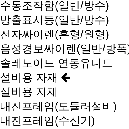
수동조작함(일반/방수)
방출표시등(일반/방수)
전자싸이렌(혼형/원형)
음성경보싸이렌(일반/방폭
솔레노이드 연동유니트
설비용 자재
설비용 자재
내진프레임(모듈러설비)
내진프레임(수신기)