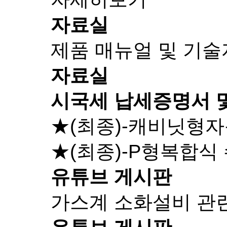
자료실
제품 매뉴얼 및 기
자료실
시국세 납세증명서 
★(최종)-캐비닛형
★(최종)-P형복합식
유튜브 게시판
가스계 소화설비 관