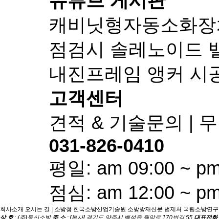
유튜브 게시판
캐비닛형자동소화장치-
점검시 솔레노이드 
내진프레임 앵커 시
고객센터
견적 & 기술문의 |
031-826-0410
평일: am 09:00 ~ pm
점심: am 12:00 ~ pm
회사소개
오시는 길
|
소방청
한국소방산업기술원
소방방재신문
법제처
국립소방연구
상 호
: (주)동신소방
주 소
: [본사] 경기도 양주시 백석읍 월암로 170번길 55
대표전화