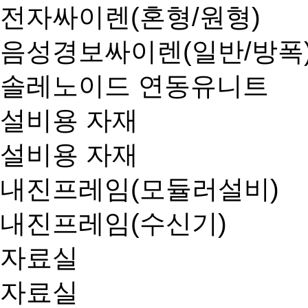
전자싸이렌(혼형/원형)
음성경보싸이렌(일반/방폭
솔레노이드 연동유니트
설비용 자재
설비용 자재
내진프레임(모듈러설비)
내진프레임(수신기)
자료실
자료실