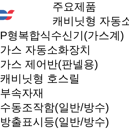
주요제품
캐비닛형 자동
P형복합식수신기(가스계)
가스 자동소화장치
가스 제어반(판넬용)
캐비닛형 호스릴
부속자재
수동조작함(일반/방수)
방출표시등(일반/방수)