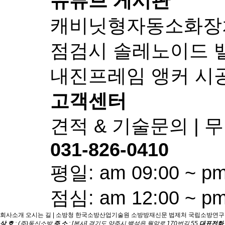
유튜브 게시판
캐비닛형자동소화장치-
점검시 솔레노이드 
내진프레임 앵커 시
고객센터
견적 & 기술문의 |
031-826-0410
평일: am 09:00 ~ pm
점심: am 12:00 ~ pm
회사소개
오시는 길
|
소방청
한국소방산업기술원
소방방재신문
법제처
국립소방연구
상 호
: (주)동신소방
주 소
: [본사] 경기도 양주시 백석읍 월암로 170번길 55
대표전화