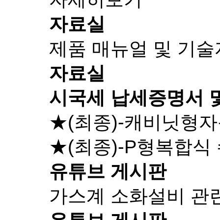
자료실
제품 매뉴얼 및 기
자료실
시국세 납세증명서 
★(최종)-캐비닛형
★(최종)-P형복합식
유튜브 게시판
가스계 소화설비 관