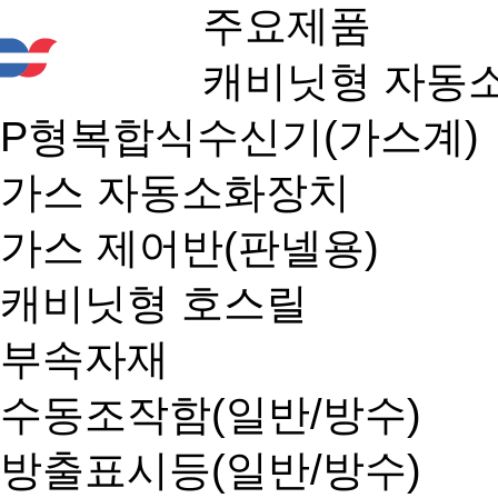
주요제품
캐비닛형 자동
P형복합식수신기(가스계)
가스 자동소화장치
가스 제어반(판넬용)
캐비닛형 호스릴
부속자재
수동조작함(일반/방수)
방출표시등(일반/방수)