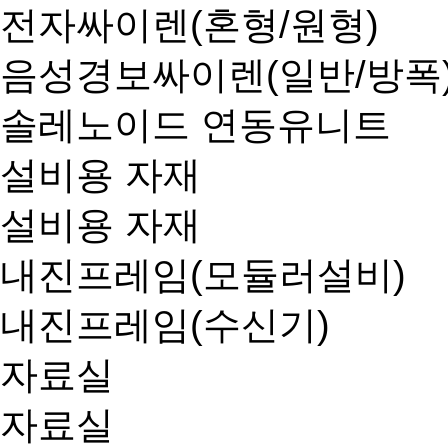
전자싸이렌(혼형/원형)
음성경보싸이렌(일반/방폭
솔레노이드 연동유니트
설비용 자재
설비용 자재
내진프레임(모듈러설비)
내진프레임(수신기)
자료실
자료실