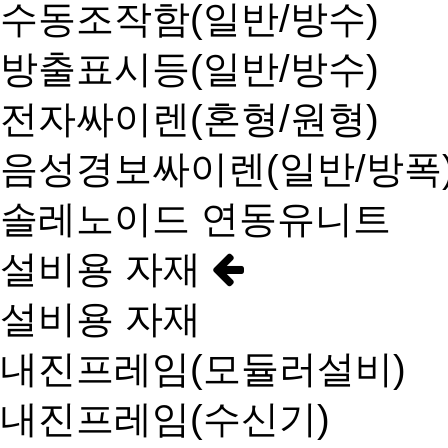
수동조작함(일반/방수)
방출표시등(일반/방수)
전자싸이렌(혼형/원형)
음성경보싸이렌(일반/방폭
솔레노이드 연동유니트
설비용 자재
설비용 자재
내진프레임(모듈러설비)
내진프레임(수신기)