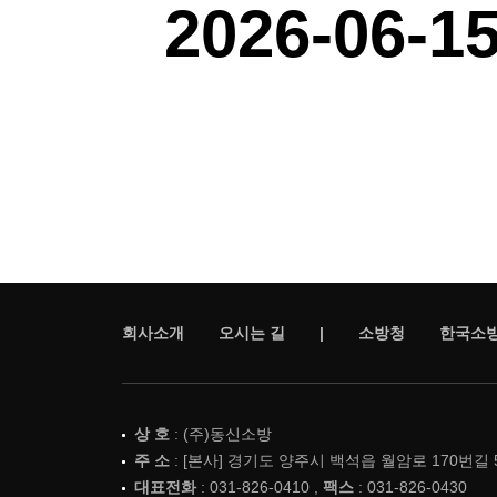
2026-06-1
회사소개
오시는 길
|
소방청
한국소
상 호
: (주)동신소방
주 소
: [본사] 경기도 양주시 백석읍 월암로 170번길 
대표전화
: 031-826-0410 ,
팩스
: 031-826-0430