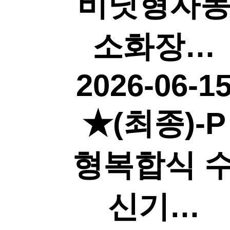
비닛형자
소화장…
2026-06-1
★(최종)-P
형복합식 
신기…