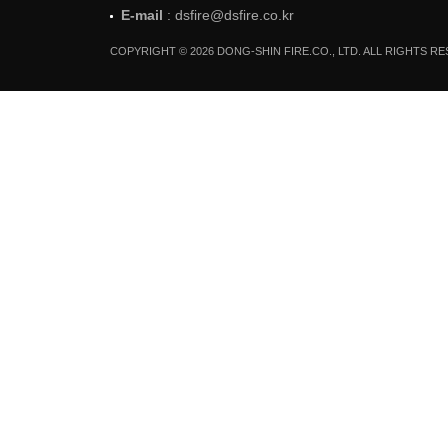
E-mail
: dsfire@dsfire.co.kr
COPYRIGHT © 2026 DONG-SHIN FIRE.CO., LTD. ALL RIGHTS R