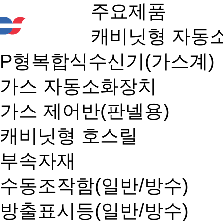
주요제품
캐비닛형 자동
P형복합식수신기(가스계)
가스 자동소화장치
가스 제어반(판넬용)
캐비닛형 호스릴
부속자재
수동조작함(일반/방수)
방출표시등(일반/방수)