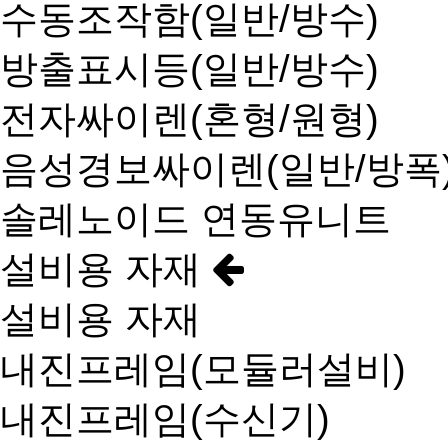
수동조작함(일반/방수)
방출표시등(일반/방수)
전자싸이렌(혼형/원형)
음성경보싸이렌(일반/방폭
솔레노이드 연동유니트
설비용 자재
설비용 자재
내진프레임(모듈러설비)
내진프레임(수신기)