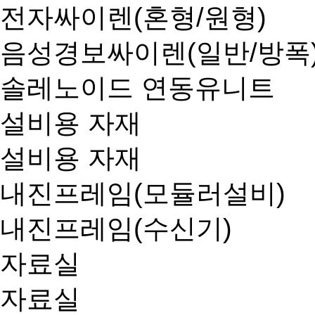
전자싸이렌(혼형/원형)
음성경보싸이렌(일반/방폭
솔레노이드 연동유니트
설비용 자재
설비용 자재
내진프레임(모듈러설비)
내진프레임(수신기)
자료실
자료실