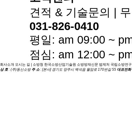
견적 & 기술문의 |
031-826-0410
평일: am 09:00 ~ pm
점심: am 12:00 ~ pm
회사소개
오시는 길
|
소방청
한국소방산업기술원
소방방재신문
법제처
국립소방연구
상 호
: (주)동신소방
주 소
: [본사] 경기도 양주시 백석읍 월암로 170번길 55
대표전화