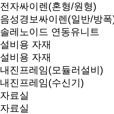
전자싸이렌(혼형/원형)
음성경보싸이렌(일반/방폭
솔레노이드 연동유니트
설비용 자재
설비용 자재
내진프레임(모듈러설비)
내진프레임(수신기)
자료실
자료실