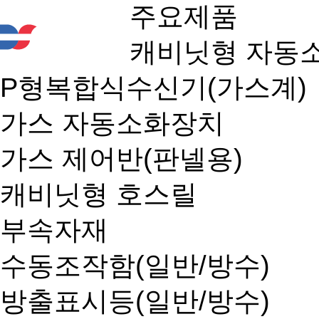
주요제품
캐비닛형 자동
P형복합식수신기(가스계)
가스 자동소화장치
가스 제어반(판넬용)
캐비닛형 호스릴
부속자재
수동조작함(일반/방수)
방출표시등(일반/방수)