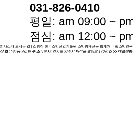
031-826-0410
평일: am 09:00 ~ pm
점심: am 12:00 ~ pm
회사소개
오시는 길
|
소방청
한국소방산업기술원
소방방재신문
법제처
국립소방연구
상 호
: (주)동신소방
주 소
: [본사] 경기도 양주시 백석읍 월암로 170번길 55
대표전화