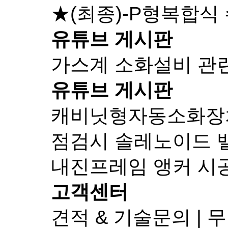
★(최종)-P형복합식
유튜브 게시판
가스계 소화설비 관
유튜브 게시판
캐비닛형자동소화장치-
점검시 솔레노이드 
내진프레임 앵커 시
고객센터
견적 & 기술문의 |