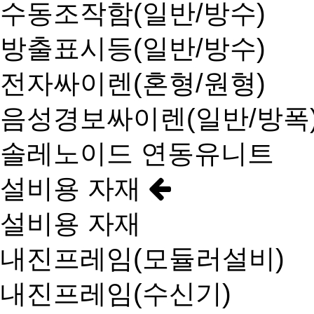
수동조작함(일반/방수)
방출표시등(일반/방수)
전자싸이렌(혼형/원형)
음성경보싸이렌(일반/방폭
솔레노이드 연동유니트
설비용 자재
설비용 자재
내진프레임(모듈러설비)
내진프레임(수신기)